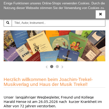
Einige Funktionen unseres Online-Shops verwenden Cookies. Durch die
Joachim‐Trekel‐Musikverlag,
Naviga
Nutzung dieser Webseite stimmen Sie der Verwendung von Cookies zu.
Hamburg
ein-/a
Herzlich willkommen beim Joachim-Trekel-
Musikverlag und Haus der Musik Trekel!
Unser  langjähriger Wegbegleiter, Freund und Kollege 
Harald Hense ist am 26.05.2026 nach  kurzer Krankheit im 
Alter von 72 Jahren verstorben.