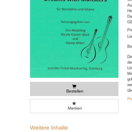
Au
He
Da
GE
Pr
Li
Be
Di
de
Li
Me
go
we
üb
Bestellen
Pr
Merken
Weitere Inhalte