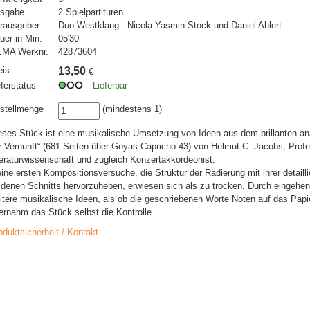
sgabe
2 Spielpartituren
rausgeber
Duo Westklang - Nicola Yasmin Stock und Daniel Ahlert
uer in Min.
05'30
MA Werknr.
42873604
eis
13,50
€
eferstatus
Lieferbar
stellmenge
(mindestens 1)
eses Stück ist eine musikalische Umsetzung von Ideen aus dem brillanten an
r Vernunft“ (681 Seiten über Goyas Capricho 43) von Helmut C. Jacobs, Profe
teraturwissenschaft und zugleich Konzertakkordeonist.
ine ersten Kompositionsversuche, die Struktur der Radierung mit ihrer detaill
ldenen Schnitts hervorzuheben, erwiesen sich als zu trocken. Durch eingehe
itere musikalische Ideen, als ob die geschriebenen Worte Noten auf das Papier
ernahm das Stück selbst die Kontrolle.
oduktsicherheit / Kontakt