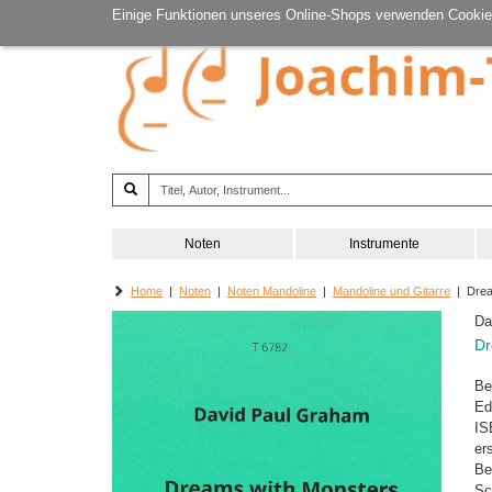
Einige Funktionen unseres Online-Shops verwenden Cookie
Noten
Instrumente
Home
|
Noten
|
Noten Mandoline
|
Mandoline und Gitarre
| Drea
Da
Dr
Be
Ed
IS
er
Be
Sc