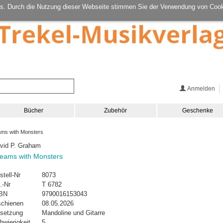
s. Durch die Nutzung dieser Webseite stimmen Sie der Verwendung von Cook
Anmelden
Bücher
Zubehör
Geschenke
ms with Monsters
vid P. Graham
eams with Monsters
stell-Nr
8073
.-Nr
T 6782
BN
9790016153043
schienen
08.05.2026
setzung
Mandoline und Gitarre
hwierigkeit
5