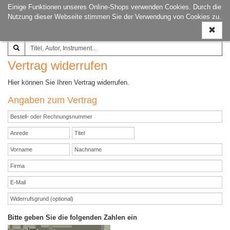
Einige Funktionen unseres Online-Shops verwenden Cookies. Durch die
Joachim‐Trekel‐Musikverlag,
Naviga
Nutzung dieser Webseite stimmen Sie der Verwendung von Cookies zu.
Hamburg
ein-/a
Vertrag widerrufen
Hier können Sie Ihren Vertrag widerrufen.
Angaben zum Vertrag
Bitte geben Sie die folgenden Zahlen ein