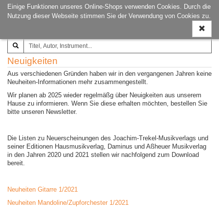
Einige Funktionen unseres Online-Shops verwenden Cookies. Durch die
Joachim‐Trekel‐Musikverlag,
Naviga
Nutzung dieser Webseite stimmen Sie der Verwendung von Cookies zu.
Hamburg
ein-/a
Neuigkeiten
Aus verschiedenen Gründen haben wir in den vergangenen Jahren keine
Neuheiten-Informationen mehr zusammengestellt.
Wir planen ab 2025 wieder regelmäßg über Neuigkeiten aus unserem
Hause zu informieren. Wenn Sie diese erhalten möchten, bestellen Sie
bitte unseren Newsletter.
Die Listen zu Neuerscheinungen des Joachim-Trekel-Musikverlags und
seiner Editionen Hausmusikverlag, Daminus und Aßheuer Musikverlag
in den Jahren 2020 und 2021 stellen wir nachfolgend zum Download
bereit.
Neuheiten Gitarre 1/2021
Neuheiten Mandoline/Zupforchester 1/2021