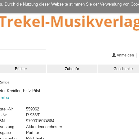
s. Durch die Nutzung dieser Webseite stimmen Sie der Verwendung von Cook
Anmelden
Bücher
Zubehör
Geschenke
Rumba
ter Kreidler; Fritz Pilsl
umba
stell-Nr
559062
.-Nr
R 935/P
BN
9790016074584
setzung
Akkordeonorchester
sgabe
Partitur
rausgeber
Pilsl, Fritz