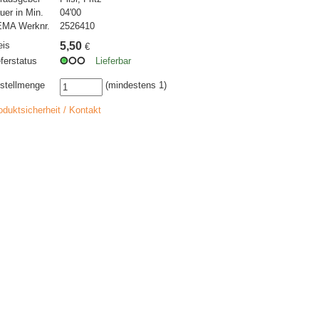
uer in Min.
04'00
MA Werknr.
2526410
eis
5,50
€
eferstatus
Lieferbar
stellmenge
(mindestens 1)
oduktsicherheit / Kontakt