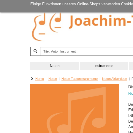
Einige Funktionen unseres Online-Shops verwenden Cookie
Noten
Instrumente
Home
|
Noten
|
Noten Tasteninstrumente
|
Noten Akkordeon
| 
Die
R
Be
Ed
IS
Be
Au
He