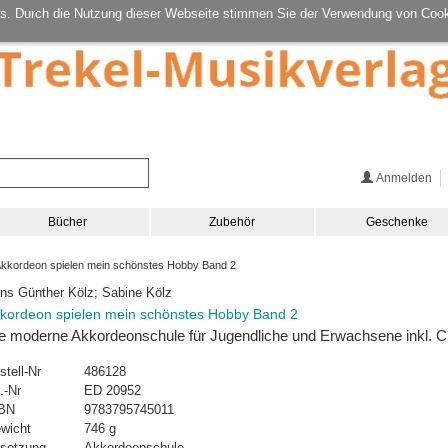
s. Durch die Nutzung dieser Webseite stimmen Sie der Verwendung von Cook
Anmelden
Bücher
Zubehör
Geschenke
kkordeon spielen mein schönstes Hobby Band 2
ns Günther Kölz; Sabine Kölz
kordeon spielen mein schönstes Hobby Band 2
e moderne Akkordeonschule für Jugendliche und Erwachsene inkl. C
stell-Nr
486128
.-Nr
ED 20952
BN
9783795745011
wicht
746 g
setzung
Akkordeonschule