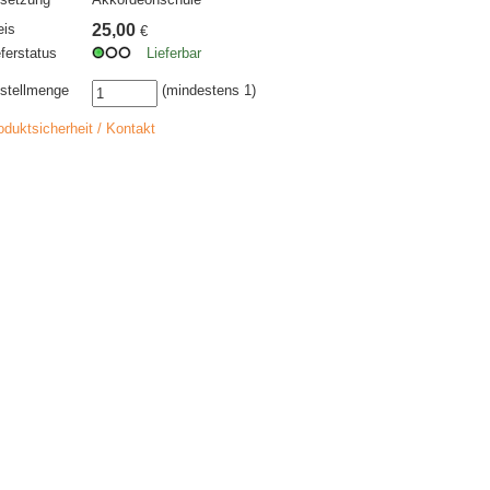
eis
25,00
€
eferstatus
Lieferbar
stellmenge
(mindestens 1)
oduktsicherheit / Kontakt