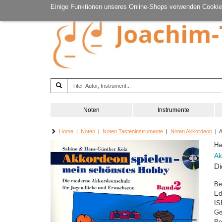
Einige Funktionen unseres Online-Shops verwenden Cookie
Noten
Instrumente
Home
|
Noten
|
Noten Tasteninstrumente
|
Noten Akkordeon
| A
Ha
Ak
Di
Be
Ed
IS
Ge
Be