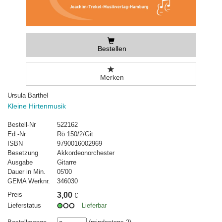
Bestellen
Merken
Ursula Barthel
Kleine Hirtenmusik
Bestell-Nr
522162
Ed.-Nr
Rö 150/2/Git
ISBN
9790016002969
Besetzung
Akkordeonorchester
Ausgabe
Gitarre
Dauer in Min.
05'00
GEMA Werknr.
346030
Preis
3,00
€
Lieferstatus
Lieferbar