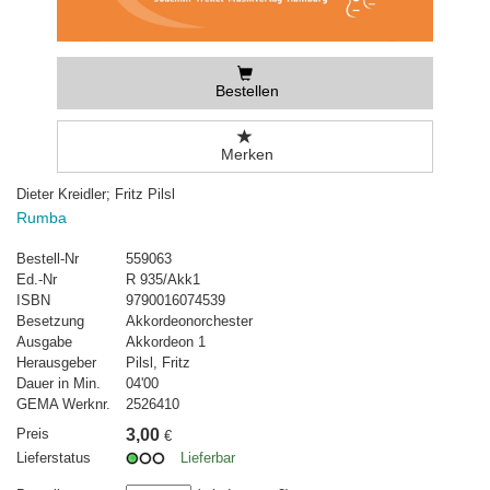
Bestellen
Merken
Dieter Kreidler; Fritz Pilsl
Rumba
Bestell-Nr
559063
Ed.-Nr
R 935/Akk1
ISBN
9790016074539
Besetzung
Akkordeonorchester
Ausgabe
Akkordeon 1
Herausgeber
Pilsl, Fritz
Dauer in Min.
04'00
GEMA Werknr.
2526410
Preis
3,00
€
Lieferstatus
Lieferbar