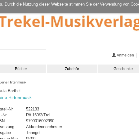
s. Durch die Nutzung dieser Webseite stimmen Sie der Verwendung von Cook
Anmelden
Bücher
Zubehör
Geschenke
leine Hirtenmusik
sula Barthel
eine Hirtenmusik
stell-Nr
522133
.-Nr
Rö 150/2/Trgl
BN
9790016002990
setzung
Akkordeonorchester
sgabe
Triangel
uer in Min.
05'00