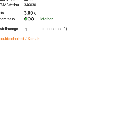
MA Werknr.
346030
eis
3,00
€
eferstatus
Lieferbar
stellmenge
(mindestens 1)
oduktsicherheit / Kontakt