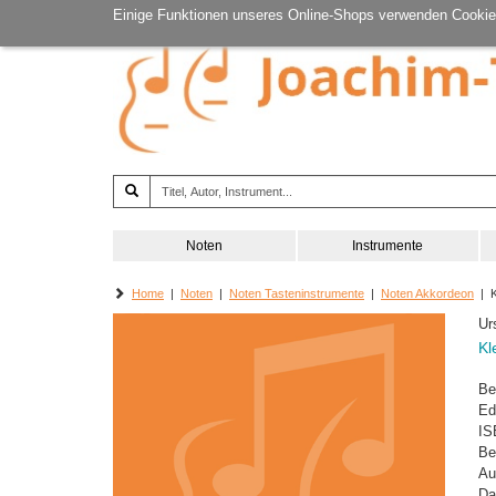
Einige Funktionen unseres Online-Shops verwenden Cookie
Noten
Instrumente
Home
|
Noten
|
Noten Tasteninstrumente
|
Noten Akkordeon
| K
Ur
Kl
Be
Ed
IS
Be
Au
Da