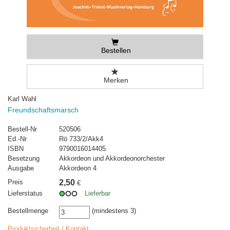
Bestellen
Merken
Karl Wahl
Freundschaftsmarsch
Bestell-Nr
520506
Ed.-Nr
Rö 733/2/Akk4
ISBN
9790016014405
Besetzung
Akkordeon und Akkordeonorchester
Ausgabe
Akkordeon 4
Preis
2,50
€
Lieferstatus
Lieferbar
Bestellmenge
(mindestens 3)
Produktsicherheit / Kontakt