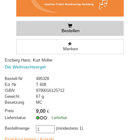
Bestellen
Merken
Enzberg Hans; Kurt Müller
Die Weihnachtsorgel
Bestell-Nr
495328
Ed.-Nr
T 608
ISBN
9790016125712
Gewicht
67 g
Besetzung
MC
Preis
9,00
€
Lieferstatus
Lieferbar
Bestellmenge
(mindestens 1)
Produktsicherheit / Kontakt