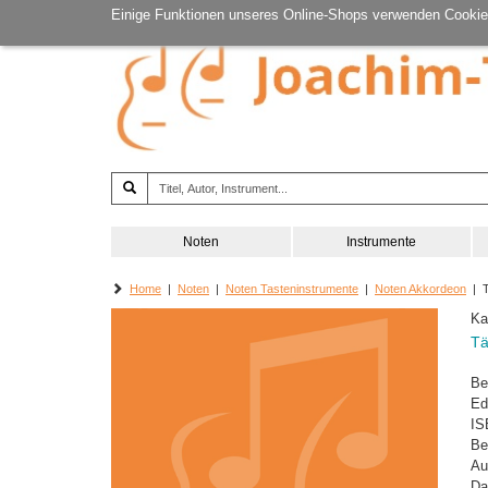
Einige Funktionen unseres Online-Shops verwenden Cookie
Noten
Instrumente
Home
|
Noten
|
Noten Tasteninstrumente
|
Noten Akkordeon
| T
Ka
Tä
Be
Ed
IS
Be
Au
Da