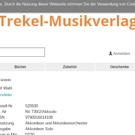
s. Durch die Nutzung dieser Webseite stimmen Sie der Verwendung von Cook
Anmelden
Bücher
Zubehör
Geschenke
ändelei
rl Wahl
ndelei
stell-Nr
520500
.-Nr
Rö 730/2/Akksolo
BN
9790016014108
setzung
Akkordeon und Akkordeonorchester
sgabe
Akkordeon Solo
uer in Min.
02'30