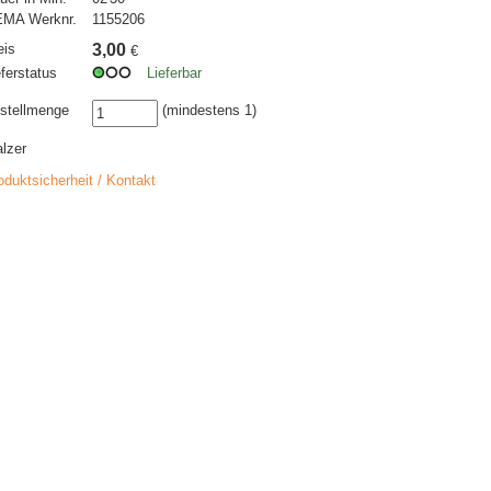
MA Werknr.
1155206
eis
3,00
€
eferstatus
Lieferbar
stellmenge
(mindestens 1)
lzer
oduktsicherheit / Kontakt