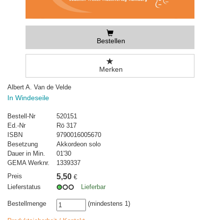
Bestellen
Merken
Albert A. Van de Velde
In Windeseile
Bestell-Nr
520151
Ed.-Nr
Rö 317
ISBN
9790016005670
Besetzung
Akkordeon solo
Dauer in Min.
01'30
GEMA Werknr.
1339337
Preis
5,50
€
Lieferstatus
Lieferbar
Bestellmenge
(mindestens 1)