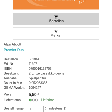
Bestellen
Merken
Alain Abbott
Premier Duo
Bestell-Nr
531844
Ed.-Nr
T 697
ISBN
9790016132703
Besetzung
2 Einzelbassakkordeons
Ausgabe
Spielpartitur
Dauer in Min.
0,052083333
GEMA Werknr.
1094247
Preis
5,50
€
Lieferstatus
Lieferbar
Bestellmenge
(mindestens 1)