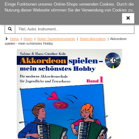
Einige Funktionen unseres Online-Shops verwenden Cookies. Durch die
Joachim‐Trekel‐Musikverlag,
Naviga
Nutzung dieser Webseite stimmen Sie der Verwendung von Cookies zu.
Hamburg
ein-/a
Home
|
Noten
|
Noten Tasteninstrumente
|
Noten Akkordeon
| Akkordeon
spielen - mein schönstes Hobby