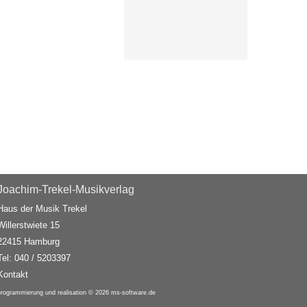
Joachim-Trekel-Musikverlag
Haus der Musik Trekel
Willerstwiete 15
22415 Hamburg
Tel: 040 / 5203397
Kontakt
programmierung und realisation © 2026
ms-software.de