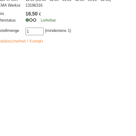
MA Werknr.
13196316
eis
16,50
€
eferstatus
Lieferbar
stellmenge
(mindestens 1)
oduktsicherheit / Kontakt