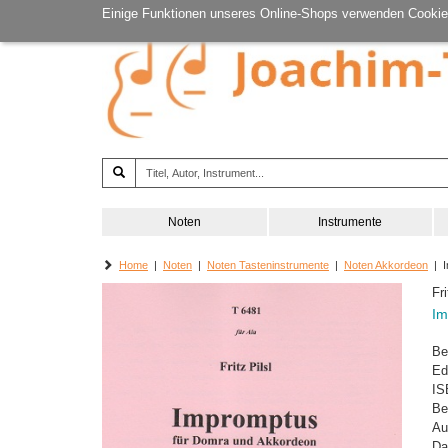
Einige Funktionen unseres Online-Shops verwenden Cookie
Noten
Instrumente
Home
|
Noten
|
Noten Tasteninstrumente
|
Noten Akkordeon
| I
Fri
Im
Be
Ed
IS
Be
Au
Da