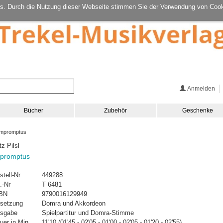
s. Durch die Nutzung dieser Webseite stimmen Sie der Verwendung von Cook
Anmelden
Bücher
Zubehör
Geschenke
mpromptus
tz Pilsl
promptus
stell-Nr
449288
.-Nr
T 6481
BN
9790016129949
setzung
Domra und Akkordeon
sgabe
Spielpartitur und Domra-Stimme
uer in Min.
11'10 (01'45 - 02'05 - 01'00 - 02'05 - 01'20 - 02'55)