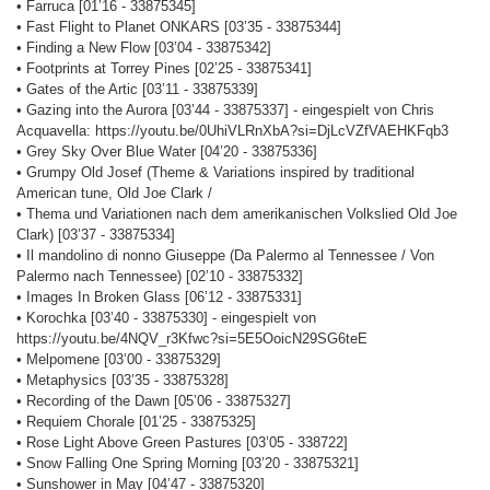
• Farruca [01’16 - 33875345]
• Fast Flight to Planet ONKARS [03’35 - 33875344]
• Finding a New Flow [03’04 - 33875342]
• Footprints at Torrey Pines [02’25 - 33875341]
• Gates of the Artic [03’11 - 33875339]
• Gazing into the Aurora [03’44 - 33875337] - eingespielt von Chris
Acquavella: https://youtu.be/0UhiVLRnXbA?si=DjLcVZfVAEHKFqb3
• Grey Sky Over Blue Water [04’20 - 33875336]
• Grumpy Old Josef (Theme & Variations inspired by traditional
American tune, Old Joe Clark /
• Thema und Variationen nach dem amerikanischen Volkslied Old Joe
Clark) [03’37 - 33875334]
• Il mandolino di nonno Giuseppe (Da Palermo al Tennessee / Von
Palermo nach Tennessee) [02’10 - 33875332]
• Images In Broken Glass [06’12 - 33875331]
• Korochka [03’40 - 33875330] - eingespielt von
https://youtu.be/4NQV_r3Kfwc?si=5E5OoicN29SG6teE
• Melpomene [03’00 - 33875329]
• Metaphysics [03’35 - 33875328]
• Recording of the Dawn [05’06 - 33875327]
• Requiem Chorale [01’25 - 33875325]
• Rose Light Above Green Pastures [03’05 - 338722]
• Snow Falling One Spring Morning [03’20 - 33875321]
• Sunshower in May [04’47 - 33875320]