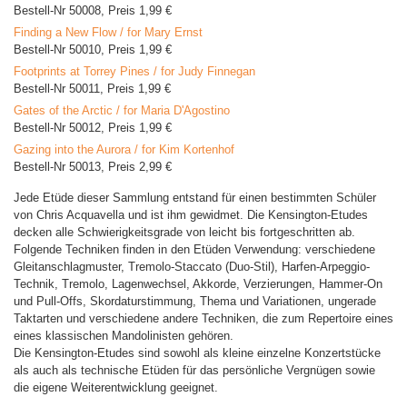
Bestell-Nr 50008, Preis 1,99 €
Finding a New Flow / for Mary Ernst
Bestell-Nr 50010, Preis 1,99 €
Footprints at Torrey Pines / for Judy Finnegan
Bestell-Nr 50011, Preis 1,99 €
Gates of the Arctic / for Maria D'Agostino
Bestell-Nr 50012, Preis 1,99 €
Gazing into the Aurora / for Kim Kortenhof
Bestell-Nr 50013, Preis 2,99 €
Jede Etüde dieser Sammlung entstand für einen bestimmten Schüler
von Chris Acquavella und ist ihm gewidmet. Die Kensington-Etudes
decken alle Schwierigkeitsgrade von leicht bis fortgeschritten ab.
Folgende Techniken finden in den Etüden Verwendung: verschiedene
Gleitanschlagmuster, Tremolo-Staccato (Duo-Stil), Harfen-Arpeggio-
Technik, Tremolo, Lagenwechsel, Akkorde, Verzierungen, Hammer-On
und Pull-Offs, Skordaturstimmung, Thema und Variationen, ungerade
Taktarten und verschiedene andere Techniken, die zum Repertoire eines
eines klassischen Mandolinisten gehören.
Die Kensington-Etudes sind sowohl als kleine einzelne Konzertstücke
als auch als technische Etüden für das persönliche Vergnügen sowie
die eigene Weiterentwicklung geeignet.