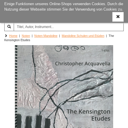
Einige Funktionen unseres Online-Shops verwenden Cookies. Durch die
Joachim‐Trekel‐Musikverlag,
Naviga
Nutzung dieser Webseite stimmen Sie der Verwendung von Cookies zu.
Hamburg
ein-/a
Home
|
Noten
|
Noten Mandoline
|
Mandoline Schulen und Etüden
| The
Kensington Etudes