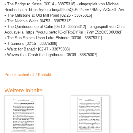
• The Bridge to Kastel [03’14 - 33875318] - eingespielt von Michael
Reichenbach: https://youtu.be/ja99uI5QkPs?si=v77lMcyhNOszGLAw
• The Millstone at Old Mill Pond [02’25 - 33875316]
• The Nidelva Waltz [04’53 - 33875313]
• The Quintessence of Calm [05’10 - 33875312] - eingespielt von Chris
Acquavella: https://youtu.be/to7Q-dFRpDY?si=j7VmE5zQ05D0U8kP
• The Sun Shines Upon Lake Elsinore [03’06 - 33875311]
• Träumend [02’15 - 33875309]
• Waltz for Bahadir [02’47 - 33875308]
• Waves that Crash the Lighthouse [05’09 - 33875307]
Produktsicherheit / Kontakt
Weitere Inhalte