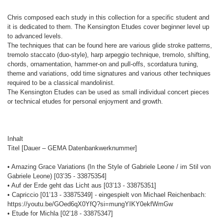
Chris composed each study in this collection for a specific student and
it is dedicated to them. The Kensington Etudes cover beginner level up
to advanced levels.
The techniques that can be found here are various glide stroke patterns,
tremolo staccato (duo-style), harp arpeggio technique, tremolo, shifting,
chords, ornamentation, hammer-on and pull-offs, scordatura tuning,
theme and variations, odd time signatures and various other techniques
required to be a classical mandolinist.
The Kensington Etudes can be used as small individual concert pieces
or technical etudes for personal enjoyment and growth.
Inhalt
Titel [Dauer – GEMA Datenbankwerknummer]
• Amazing Grace Variations (In the Style of Gabriele Leone / im Stil von
Gabriele Leone) [03’35 - 33875354]
• Auf der Erde geht das Licht aus [03’13 - 33875351]
• Capriccio [01’13 - 33875349] - eingespielt von Michael Reichenbach:
https://youtu.be/GOed6qX0YfQ?si=mungYIKY0ekfWmGw
• Etude for Michla [02’18 - 33875347]