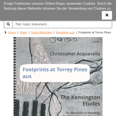
Einige Funktionen unseres Online-Shops verwenden Cookies. Durch die
Joachim‐Trekel‐Musikverlag,
Naviga
Nutzung dieser Webseite stimmen Sie der Verwendung von Cookies zu.
Hamburg
ein-/a
Home
|
Noten
|
Noten Mandoline
|
Mandoline solo
| Footprints at Torrey Pines