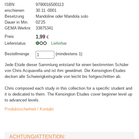
ISBN
9790016500113
erschienen
30.11.-0001
Besetzung
Mandoline oder Mandola solo
Dauer in Min.
02’25
GEMA Werknr.
33875341
Preis
1,99
€
Lieferstatus
Lieferbar
Bestellmenge
(mindestens 1)
Jede Etüde dieser Sammlung entstand für einen bestimmten Schüler
von Chris Acquavella und ist ihm gewidmet. Die Kensington-Etudes
decken alle Schwierigkeitsgrade von leicht bis fortgeschritten ab.
Chris composed each study in this collection for a specific student and
it is dedicated to them. The Kensington Etudes cover beginner level up
to advanced levels.
Produktsicherheit / Kontakt
ACHTUNG/ATTENTION: