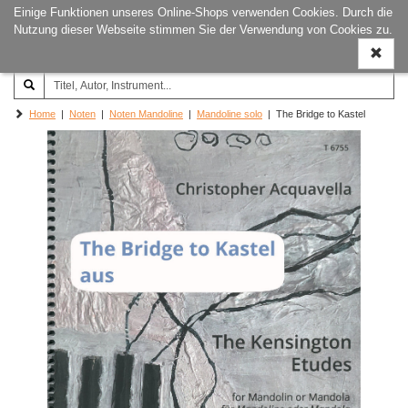
Einige Funktionen unseres Online-Shops verwenden Cookies. Durch die
Joachim‐Trekel‐Musikverlag,
Naviga
Nutzung dieser Webseite stimmen Sie der Verwendung von Cookies zu.
Hamburg
ein-/a
Home
|
Noten
|
Noten Mandoline
|
Mandoline solo
| The Bridge to Kastel