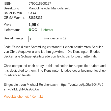
ISBN
9790016500267
Besetzung
Mandoline oder Mandola solo
Dauer in Min.
03’44
GEMA Werknr.
33875337
Preis
1,99
€
Lieferstatus
Lieferbar
Bestellmenge
(mindestens 1)
Jede Etüde dieser Sammlung entstand für einen bestimmten Schüler
von Chris Acquavella und ist ihm gewidmet. Die Kensington-Etudes
decken alle Schwierigkeitsgrade von leicht bis fortgeschritten ab.
Chris composed each study in this collection for a specific student and
it is dedicated to them. The Kensington Etudes cover beginner level up
to advanced levels.
Eingespielt von Michael Reichenbach: https://youtu.be/ja99uI5QkPs?
si=v77lMcyhNOszGLAw
Produktsicherheit / Kontakt