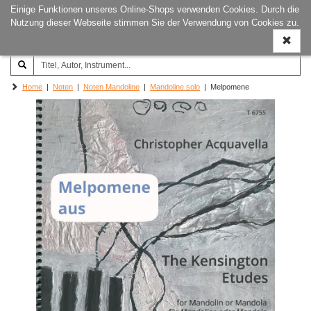
Einige Funktionen unseres Online-Shops verwenden Cookies. Durch die
Joachim‐Trekel‐Musikverlag,
Naviga
Nutzung dieser Webseite stimmen Sie der Verwendung von Cookies zu.
Hamburg
ein-/a
Home
|
Noten
|
Noten Mandoline
|
Mandoline solo
| Melpomene