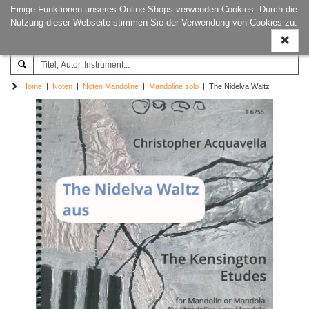
Einige Funktionen unseres Online-Shops verwenden Cookies. Durch die
Joachim‐Trekel‐Musikverlag,
Naviga
Nutzung dieser Webseite stimmen Sie der Verwendung von Cookies zu.
Hamburg
ein-/a
Home
|
Noten
|
Noten Mandoline
|
Mandoline solo
| The Nidelva Waltz