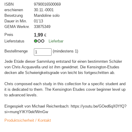
ISBN
9790016500069
erschienen
30.11.-0001
Besetzung
Mandoline solo
Dauer in Min.
01’13
GEMA Werknr.
33875349
Preis
1,99
€
Lieferstatus
Lieferbar
Bestellmenge
(mindestens 1)
Jede Etüde dieser Sammlung entstand für einen bestimmten Schüler
von Chris Acquavella und ist ihm gewidmet. Die Kensington-Etudes
decken alle Schwierigkeitsgrade von leicht bis fortgeschritten ab.
Chris composed each study in this collection for a specific student and
it is dedicated to them. The Kensington Etudes cover beginner level up
to advanced levels.
Eingespielt von Michael Reichenbach: https://youtu.be/GOed6qX0YfQ?
si=mungYIKY0ekfWmGw
Produktsicherheit / Kontakt