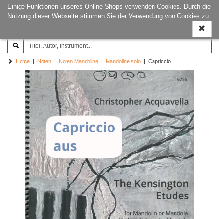
Einige Funktionen unseres Online-Shops verwenden Cookies. Durch die
Joachim‐Trekel‐Musikverlag,
Naviga
Nutzung dieser Webseite stimmen Sie der Verwendung von Cookies zu.
Hamburg
ein-/a
Home
|
Noten
|
Noten Mandoline
|
Mandoline solo
| Capriccio