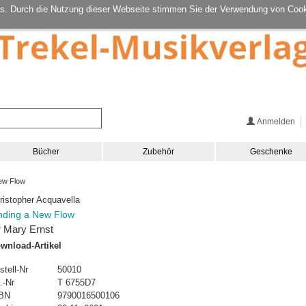
s. Durch die Nutzung dieser Webseite stimmen Sie der Verwendung von Cook
Anmelden
Bücher
Zubehör
Geschenke
ew Flow
ristopher Acquavella
nding a New Flow
r Mary Ernst
wnload-Artikel
stell-Nr
50010
.-Nr
T 6755D7
BN
9790016500106