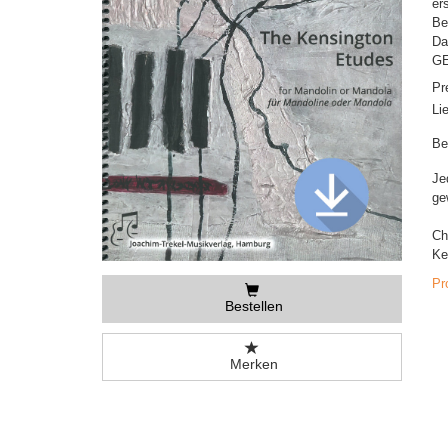
er
Be
Da
GE
Pr
Li
Be
Je
ge
Ch
Ke
Pr
Bestellen
Merken