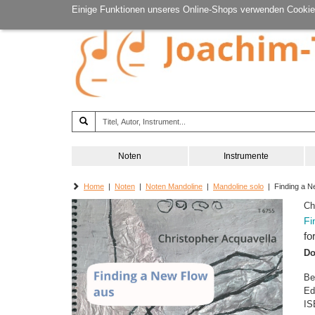
Einige Funktionen unseres Online-Shops verwenden Cookie
Noten
Instrumente
Home
|
Noten
|
Noten Mandoline
|
Mandoline solo
| Finding a N
Ch
Fi
fo
Do
Be
Ed
IS