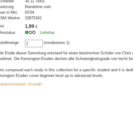
schienen
30.11.-0001
setzung
Mandoline solo
uer in Min.
03’04
MA Werknr.
33875342
eis
1,99
€
eferstatus
Lieferbar
stellmenge
(mindestens 1)
de Etüde dieser Sammlung entstand für einen bestimmten Schüler von Chris 
widmet. Die Kensington-Etudes decken alle Schwierigkeitsgrade von leicht bis
ris composed each study in this collection for a specific student and it is de
nsington Etudes cover beginner level up to advanced levels.
oduktsicherheit / Kontakt