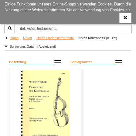
Einige Funktionen unseres Online-Shops verwenden Cookies. Durch die
Joachim‐Trekel‐Musikverlag,
Naviga
Nutzung dieser Webseite stimmen Sie der Verwendung von Cookies zu.
Hamburg
ein-/a
Home
|
Noten
|
Noten Streichinstrumente
| Noten Kontrabass (8 Titel)
Sortierung: Datum (Absteigend)
Besetzung
Schlagwörter