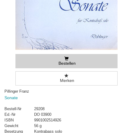
Bestellen
Merken
Pillinger Franz
Sonate
Bestell-Nr
29208
Ed.-Nr
DO 03900
ISBN
9901002514926
Gewicht
56 g
Besetzung
Kontrabass solo