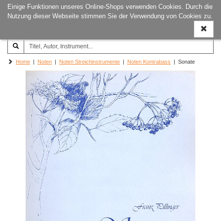
Einige Funktionen unseres Online-Shops verwenden Cookies. Durch die
Joachim‐Trekel‐Musikverlag,
Naviga
Nutzung dieser Webseite stimmen Sie der Verwendung von Cookies zu.
Hamburg
ein-/a
Home
|
Noten
|
Noten Streichinstrumente
|
Noten Kontrabass
| Sonate