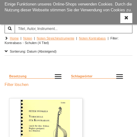
Einige Funktionen unseres Online-Shops verwenden Cookies. Durch die
Joachim‐Trekel‐Musikverlag,
Naviga
Nutzung dieser Webseite stimmen Sie der Verwendung von Cookies zu.
Hamburg
ein-/a
Home
|
Noten
|
Noten Streichinstrumente
|
Noten Kontrabass
| Filter:
Kontrabass - Schulen (4 Titel)
Sortierung: Datum (Absteigend)
Besetzung
Schlagwörter
Filter löschen