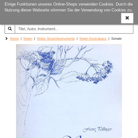
Einige Funktionen unseres Online-Shops verwenden Cookies. Durch die
Joachim‐Trekel‐Musikverlag,
Naviga
Nutzung dieser Webseite stimmen Sie der Verwendung von Cookies zu.
Hamburg
ein-/a
Home
|
Noten
|
Noten Streichinstrumente
|
Noten Kontrabass
| Sonate