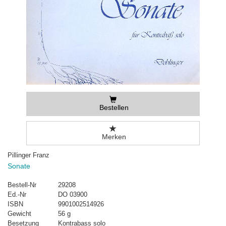
Bestellen
Merken
Pillinger Franz
Sonate
Bestell-Nr
29208
Ed.-Nr
DO 03900
ISBN
9901002514926
Gewicht
56 g
Besetzung
Kontrabass solo