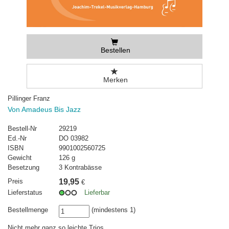
Bestellen
Merken
Pillinger Franz
Von Amadeus Bis Jazz
Bestell-Nr
29219
Ed.-Nr
DO 03982
ISBN
9901002560725
Gewicht
126 g
Besetzung
3 Kontrabässe
Preis
19,95
€
Lieferstatus
Lieferbar
Bestellmenge
(mindestens 1)
Nicht mehr ganz so leichte Trios