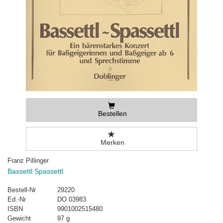
Bestellen
Merken
Franz Pillinger
Bassettl Spassettl
Bestell-Nr
29220
Ed.-Nr
DO 03983
ISBN
9901002515480
Gewicht
97 g