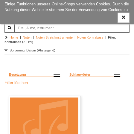
Einige Funktionen unseres Online-Shops verwenden Cookies. Durch die
Joachim‐Trekel‐Musikverlag,
Naviga
Nutzung dieser Webseite stimmen Sie der Verwendung von Cookies zu.
Hamburg
ein-/a
Home
|
Noten
|
Noten Streichinstrumente
|
Noten Kontrabass
| Filter:
Kontrabass (2 Titel)
Sortierung: Datum (Absteigend)
Besetzung
Schlagwörter
Filter löschen