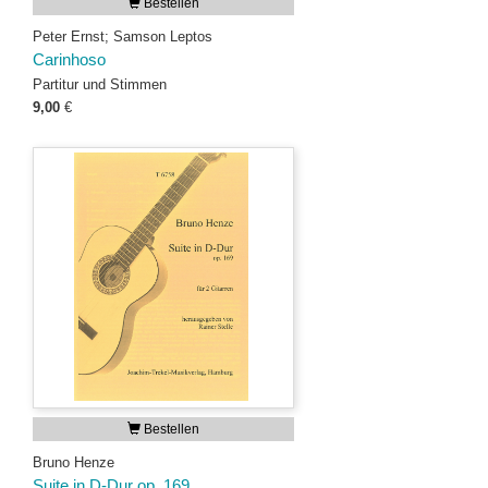
Bestellen
Peter Ernst; Samson Leptos
Carinhoso
Partitur und Stimmen
9,00
€
Bestellen
Bruno Henze
Suite in D-Dur op. 169