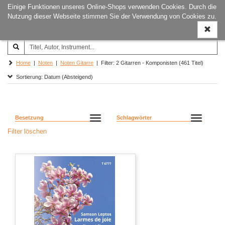
Einige Funktionen unseres Online-Shops verwenden Cookies. Durch die
Joachim‐Trekel‐Musikverlag,
Naviga
Nutzung dieser Webseite stimmen Sie der Verwendung von Cookies zu.
Hamburg
ein-/a
Home
|
Noten
|
Noten Gitarre
| Filter: 2 Gitarren - Komponisten (461 Titel)
Sortierung: Datum (Absteigend)
Besetzung
Schlagwörter
Filter löschen