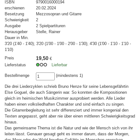
ISBN
9790016000194
erschienen
20.02.2024
Besetzung
Mezzosopran und Gitarre
Schwierigkeit
2
Ausgabe
2 Spielpartituren
Herausgeber
Stelle, Rainer
Dauer in Min.
3'20 (1'40 - 1'40); 3'20 (1'00 - 1'00 - 2'00 - 1'30); 4'30 (1'00 - 1'10 - 1'10 -
1'10)
Preis
19,50
€
Lieferstatus
Lieferbar
Bestellmenge
(mindestens 1)
Die drei Liederzyklen schrieb Bruno Henze für seine Lebensgefährtin
Else Goguel, die auch Sängerin war. So konnten die Kompositionen
gleich im heimischen Musikzimmer ausprobiert werden. Alle Lieder
haben einen volksliedhaften Charakter und sind einfach zu singen.
Die Gitarrenbegleitung ist sehr differenziert und immer kongenial den
Texten angepasst, geht aber nie über einen mittleren Schwierigkeitsgrad
hinaus.
Das gemeinsame Thema ist die Natur und wie der Mensch sich von ihr
leiten lässt. Genauer gesagt geht es immer darum, dass der Morgen,
das Meer oder der Wald freudige Gefühle im Menschen erwecken.