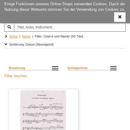
Einige Funktionen unseres Online-Shops verwenden Cookies. Durch die
Joachim‐Trekel‐Musikverlag,
Naviga
Nutzung dieser Webseite stimmen Sie der Verwendung von Cookies zu.
Hamburg
ein-/a
Home
|
Noten
| Filter: Gitarre und Klavier (50 Titel)
Sortierung: Datum (Absteigend)
Besetzung
Schlagwörter
Filter löschen