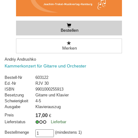
Bestellen
Merken
Andriy Andrushko
Kammerkonzert für Gitarre und Orchester
Bestell-Nr
603122
Ed.-Nr
RJV 30
ISBN
9901000255913
Besetzung
Gitarre und Klavier
Schwierigkeit
4-5
Ausgabe
Klavierauszug
Preis
17,00
€
Lieferstatus
Lieferbar
Bestellmenge
(mindestens 1)