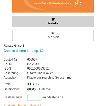
Bestellen
Merken
Renato Grisoni
Cantico di sora luna op. 82
Bestell-Nr
606557
Ed.-Nr
Be 2830
ISBN
9901000263581
Besetzung
Gitarre und Klavier
Ausgabe
Klavierauszug ohne Solostimme
Preis
11,70
€
Lieferstatus
Lieferbar
Bestellmenge
(mindestens 1)
Produktsicherheit / Kontakt