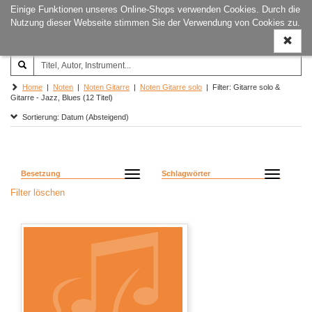
Einige Funktionen unseres Online-Shops verwenden Cookies. Durch die
Joachim‐Trekel‐Musikverlag,
Naviga
Nutzung dieser Webseite stimmen Sie der Verwendung von Cookies zu.
Hamburg
ein-/a
Home
|
Noten
|
Noten Gitarre
|
Noten Gitarre solo
| Filter: Gitarre solo &
Gitarre - Jazz, Blues (12 Titel)
Sortierung: Datum (Absteigend)
Besetzung
Schlagwörter
Filter löschen