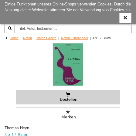
Einige Funktionen unseres Online-Shops verwenden Cookies. Durch die
Joachim‐Trekel‐Musikverlag,
Naviga
Nutzung dieser Webseite stimmen Sie der Verwendung von Cookies zu.
Hamburg
ein-/a
Home
|
Noten
|
Noten Gitarre
|
Noten Gitarre solo
| 4 x 17 Blues
Bestellen
Merken
Thomas Heyn
4 x 17 Blues