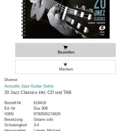
Bestellen
Merken
Diverse
Acoustic Jazz Guitar Solos
20 Jazz Classics inkl. CD und TAB
Bestell-Nr
619419
Ed.-Nr
Dux 908
ISBN
9790500174929
Besetzung
Gitarre solo
Schwierigkeit
3-4
Herausgeber
Langer, Michael