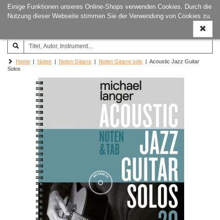
Einige Funktionen unseres Online-Shops verwenden Cookies. Durch die
Joachim‐Trekel‐Musikverlag,
Naviga
Nutzung dieser Webseite stimmen Sie der Verwendung von Cookies zu.
Hamburg
ein-/a
Home
|
Noten
|
Noten Gitarre
|
Noten Gitarre solo
| Acoustic Jazz Guitar
Solos