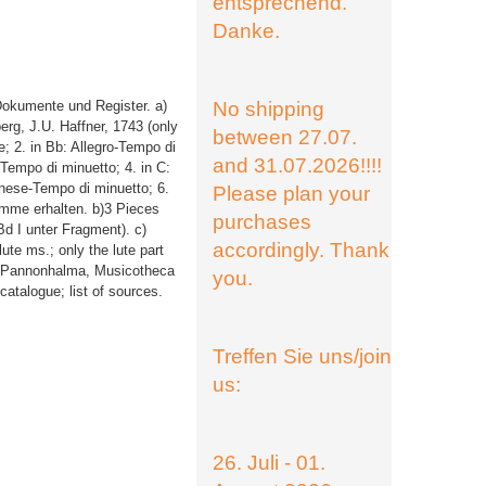
entsprechend.
Danke.
okumente und Register. a)
No shipping
berg, J.U. Haffner, 1743 (only
between 27.07.
e; 2. in Bb: Allegro-Tempo di
and 31.07.2026!!!!
Tempo di minuetto; 4. in C:
nese-Tempo di minuetto; 6.
Please plan your
imme erhalten. b)3 Pieces
purchases
d I unter Fragment). c)
accordingly. Thank
ute ms.; only the lute part
rom Pannonhalma, Musicotheca
you.
catalogue; list of sources.
Treffen Sie uns/join
us:
26. Juli - 01.