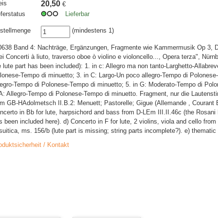
eis
20,50
€
eferstatus
Lieferbar
stellmenge
(mindestens 1)
0638 Band 4: Nachträge, Ergänzungen, Fragmente wie Kammermusik Op 3, D
ei Concerti à liuto, traverso oboe ò violino e violoncello..., Opera terza", Nürn
e lute part has been included): 1. in c: Allegro ma non tanto-Larghetto-Allabrev
lonese-Tempo di minuetto; 3. in C: Largo-Un poco allegro-Tempo di Polonese-
legro-Tempo di Polonese-Tempo di minuetto; 5. in G: Moderato-Tempo di Polo
 A: Allegro-Tempo di Polonese-Tempo di minuetto. Fragment, nur die Lautenst
om GB-HAdolmetsch II.B.2: Menuett; Pastorelle; Gigue (Allemande , Courant B
ncerto in Bb for lute, harpsichord and bass from D-LEm III.II.46c (the Rosani l
s been included here). d) Concerto in F for lute, 2 violins, viola and cello f
suitica, ms. 156/b (lute part is missing; string parts incomplete?). e) thematic 
oduktsicherheit / Kontakt