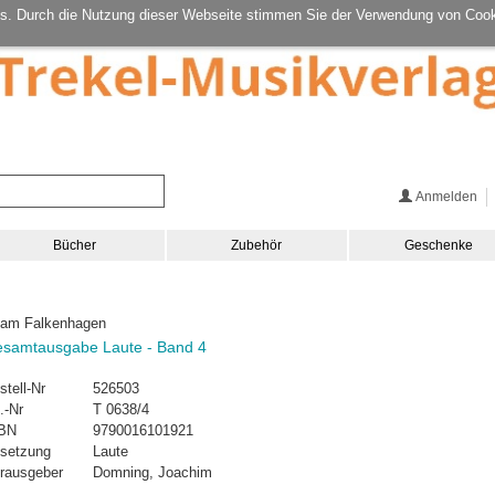
s. Durch die Nutzung dieser Webseite stimmen Sie der Verwendung von Cook
Anmelden
Bücher
Zubehör
Geschenke
am Falkenhagen
samtausgabe Laute - Band 4
stell-Nr
526503
.-Nr
T 0638/4
BN
9790016101921
setzung
Laute
rausgeber
Domning, Joachim