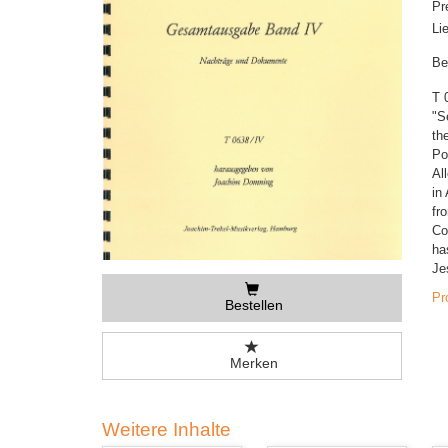
Pr
Li
Be
T 
"S
th
Po
Al
in
fr
Co
ha
Je
Pr
Bestellen
Merken
Weitere Inhalte