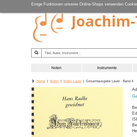
Einige Funktionen unseres Online-Shops verwenden Cookie
Noten
Instrumente
Home
|
Noten
|
Noten Laute
| Gesamtausgabe Laute - Band 4
Ad
Ge
Be
Ed
IS
Be
He