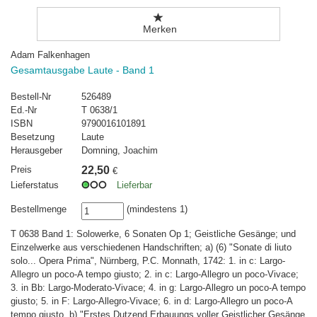
Merken
Adam Falkenhagen
Gesamtausgabe Laute - Band 1
Bestell-Nr
526489
Ed.-Nr
T 0638/1
ISBN
9790016101891
Besetzung
Laute
Herausgeber
Domning, Joachim
Preis
22,50
€
Lieferstatus
Lieferbar
Bestellmenge
(mindestens 1)
T 0638 Band 1: Solowerke, 6 Sonaten Op 1; Geistliche Gesänge; und
Einzelwerke aus verschiedenen Handschriften; a) (6) "Sonate di liuto
solo... Opera Prima", Nürnberg, P.C. Monnath, 1742: 1. in c: Largo-
Allegro un poco-A tempo giusto; 2. in c: Largo-Allegro un poco-Vivace;
3. in Bb: Largo-Moderato-Vivace; 4. in g: Largo-Allegro un poco-A tempo
giusto; 5. in F: Largo-Allegro-Vivace; 6. in d: Largo-Allegro un poco-A
tempo giusto. b) "Erstes Dutzend Erbauungs voller Geistlicher Gesänge