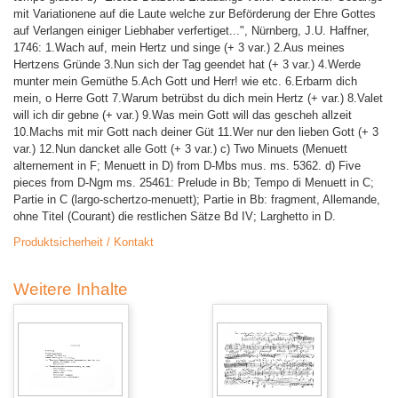
mit Variationene auf die Laute welche zur Beförderung der Ehre Gottes
auf Verlangen einiger Liebhaber verfertiget...", Nürnberg, J.U. Haffner,
1746: 1.Wach auf, mein Hertz und singe (+ 3 var.) 2.Aus meines
Hertzens Gründe 3.Nun sich der Tag geendet hat (+ 3 var.) 4.Werde
munter mein Gemüthe 5.Ach Gott und Herr! wie etc. 6.Erbarm dich
mein, o Herre Gott 7.Warum betrübst du dich mein Hertz (+ var.) 8.Valet
will ich dir gebne (+ var.) 9.Was mein Gott will das gescheh allzeit
10.Machs mit mir Gott nach deiner Güt 11.Wer nur den lieben Gott (+ 3
var.) 12.Nun dancket alle Gott (+ 3 var.) c) Two Minuets (Menuett
alternement in F; Menuett in D) from D-Mbs mus. ms. 5362. d) Five
pieces from D-Ngm ms. 25461: Prelude in Bb; Tempo di Menuett in C;
Partie in C (largo-schertzo-menuett); Partie in Bb: fragment, Allemande,
ohne Titel (Courant) die restlichen Sätze Bd IV; Larghetto in D.
Produktsicherheit / Kontakt
Weitere Inhalte