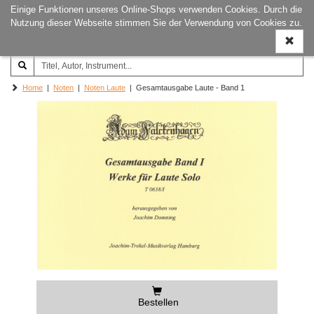
Einige Funktionen unseres Online-Shops verwenden Cookies. Durch die
Joachim‐Trekel‐Musikverlag,
Naviga
Nutzung dieser Webseite stimmen Sie der Verwendung von Cookies zu.
Hamburg
ein-/a
Home
|
Noten
|
Noten Laute
| Gesamtausgabe Laute - Band 1
Bestellen