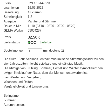
ISBN
9790016147820
erschienen
15.03.2023
Besetzung
4 Gitarren
Schwierigkeit
1-2
Ausgabe
Partitur und Stimmen
Dauer in Min.
11'10 (03'10 - 02'20 - 02'00 - 03'20)
GEMA Werknr.
33034287
Preis
32,50
€
Lieferstatus
Lieferbar
Bestellmenge
(mindestens 1)
Die Suite "Four Seasons" enthält musikalische Stimmungsbilder zu den
vier Jahreszeiten - leicht spielbare und eingängige Musik.
Die Abfolge von Frühling, Sommer, Herbst und Wiinter symbolisiert den
ewigen Kreislauf der Natur, dem der Mensch unterworfen ist:
das Werden und Vergehen,
Wachsen und Reifen,
Vergänglichkeit und Erneuerung.
Springtime
Summer
Autumn Leaves