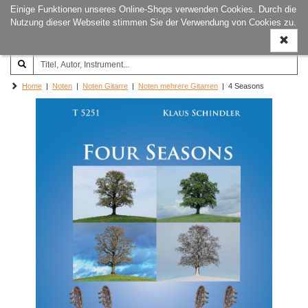
Einige Funktionen unseres Online-Shops verwenden Cookies. Durch die
Joachim‐Trekel‐Musikverlag,
Naviga
Nutzung dieser Webseite stimmen Sie der Verwendung von Cookies zu.
Hamburg
ein-/a
Home
|
Noten
|
Noten Gitarre
|
Noten mehrere Gitarren
| 4 Seasons