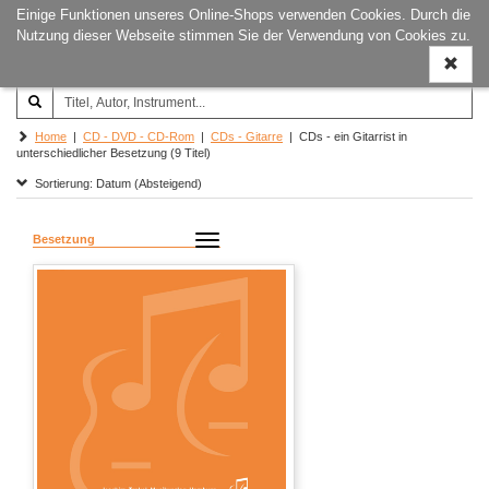
Einige Funktionen unseres Online-Shops verwenden Cookies. Durch die
Joachim‐Trekel‐Musikverlag,
Naviga
Nutzung dieser Webseite stimmen Sie der Verwendung von Cookies zu.
Hamburg
ein-/a
Home
|
CD - DVD - CD-Rom
|
CDs - Gitarre
| CDs - ein Gitarrist in
unterschiedlicher Besetzung (9 Titel)
Sortierung: Datum (Absteigend)
Besetzung