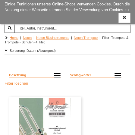
Einige Funktionen unseres Online-Shops verwenden Cookies. Durch die
Joachim‐Trekel‐Musikverlag,
Naviga
Nutzung dieser Webseite stimmen Sie der Verwendung von Cookies zu.
Hamburg
ein-/a
Home
|
Noten
|
Noten Blasinstrumente
|
Noten Trompete
| Filter: Trompete &
Trompete - Schulen (4 Titel)
Sortierung: Datum (Absteigend)
Besetzung
Schlagwörter
Filter löschen