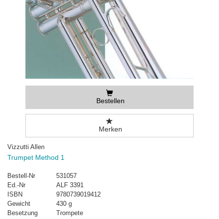
Bestellen
Merken
Vizzutti Allen
Trumpet Method 1
Bestell-Nr
531057
Ed.-Nr
ALF 3391
ISBN
9780739019412
Gewicht
430 g
Besetzung
Trompete