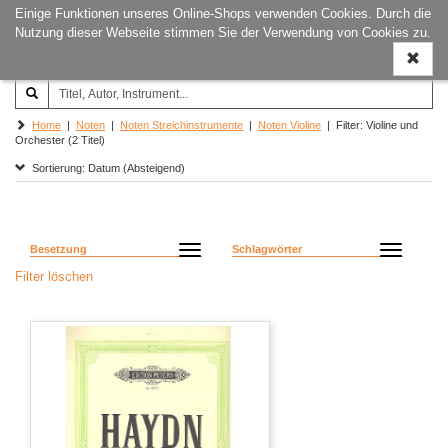
Einige Funktionen unseres Online-Shops verwenden Cookies. Durch die
Joachim‐Trekel‐Musikverlag,
Naviga
Nutzung dieser Webseite stimmen Sie der Verwendung von Cookies zu.
Hamburg
ein-/a
Home
|
Noten
|
Noten Streichinstrumente
|
Noten Violine
| Filter: Violine und
Orchester (2 Titel)
Sortierung: Datum (Absteigend)
Besetzung
Schlagwörter
Filter löschen