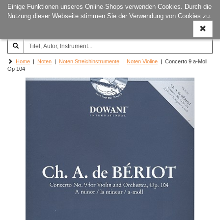
Einige Funktionen unseres Online-Shops verwenden Cookies. Durch die
Joachim‐Trekel‐Musikverlag,
Naviga
Nutzung dieser Webseite stimmen Sie der Verwendung von Cookies zu.
Hamburg
ein-/a
Home
|
Noten
|
Noten Streichinstrumente
|
Noten Violine
| Concerto 9 a-Moll
Op 104