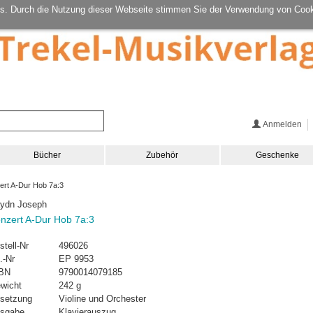
s. Durch die Nutzung dieser Webseite stimmen Sie der Verwendung von Cook
Anmelden
Bücher
Zubehör
Geschenke
rt A-Dur Hob 7a:3
ydn Joseph
nzert A-Dur Hob 7a:3
stell-Nr
496026
.-Nr
EP 9953
BN
9790014079185
wicht
242 g
setzung
Violine und Orchester
sgabe
Klavierauszug