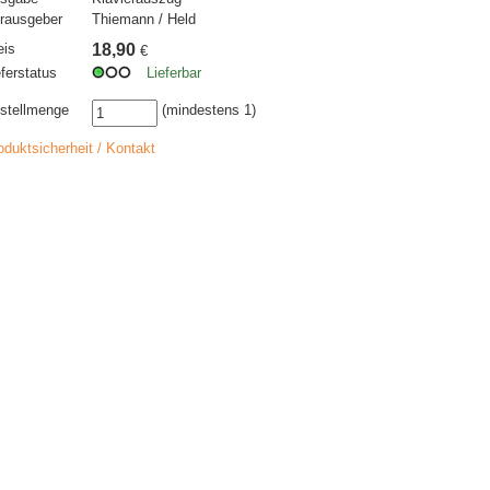
rausgeber
Thiemann / Held
eis
18,90
€
eferstatus
Lieferbar
stellmenge
(mindestens 1)
oduktsicherheit / Kontakt