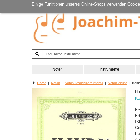
Einige Funktionen unseres Online-Shops verwenden Cookie
Noten
Instrumente
Home
|
Noten
|
Noten Streichinstrumente
|
Noten Violine
| Konze
Ha
Ko
Be
Ed
IS
Ge
Be
Au