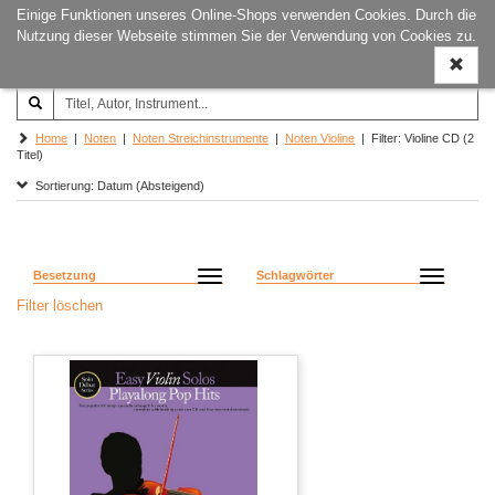
Einige Funktionen unseres Online-Shops verwenden Cookies. Durch die
Joachim‐Trekel‐Musikverlag,
Naviga
Nutzung dieser Webseite stimmen Sie der Verwendung von Cookies zu.
Hamburg
ein-/a
Home
|
Noten
|
Noten Streichinstrumente
|
Noten Violine
| Filter: Violine CD (2
Titel)
Sortierung: Datum (Absteigend)
Besetzung
Schlagwörter
Filter löschen