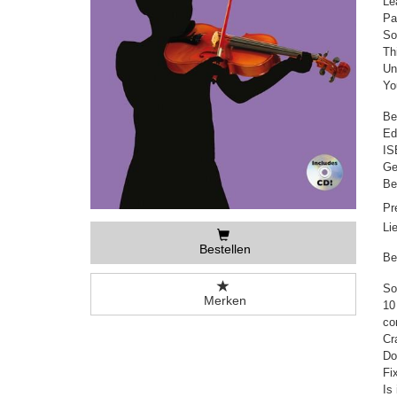
Le
Pa
So
Th
Un
Yo
Be
Ed
IS
Ge
Be
Pr
Li
Bestellen
Be
So
Merken
10
co
Cr
Do
Fi
Is