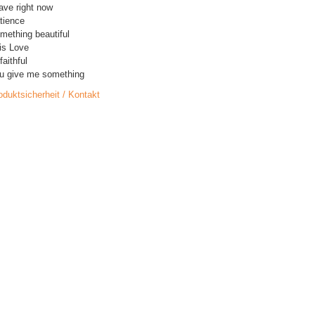
ave right now
tience
mething beautiful
is Love
faithful
u give me something
oduktsicherheit / Kontakt