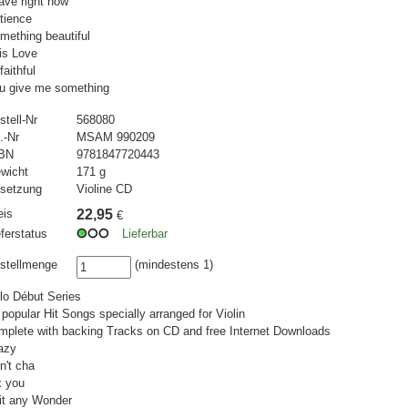
ave right now
tience
mething beautiful
is Love
faithful
u give me something
stell-Nr
568080
.-Nr
MSAM 990209
BN
9781847720443
wicht
171 g
setzung
Violine CD
eis
22,95
€
eferstatus
Lieferbar
stellmenge
(mindestens 1)
lo Début Series
 popular Hit Songs specially arranged for Violin
mplete with backing Tracks on CD and free Internet Downloads
azy
n't cha
x you
 it any Wonder