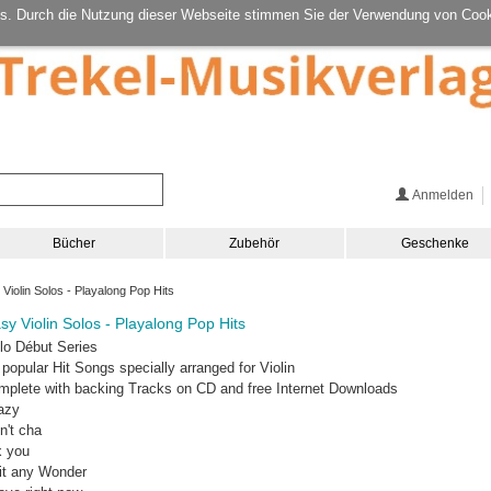
s. Durch die Nutzung dieser Webseite stimmen Sie der Verwendung von Cook
Anmelden
Bücher
Zubehör
Geschenke
iolin Solos - Playalong Pop Hits
sy Violin Solos - Playalong Pop Hits
lo Début Series
 popular Hit Songs specially arranged for Violin
mplete with backing Tracks on CD and free Internet Downloads
azy
n't cha
x you
 it any Wonder