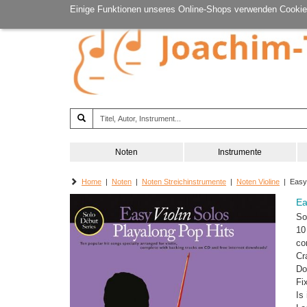
Einige Funktionen unseres Online-Shops verwenden Cookie
Noten
Instrumente
Home
|
Noten
|
Noten Streichinstrumente
|
Noten Violine
| Easy V
Ea
So
10
co
Cr
Do
Fi
Is