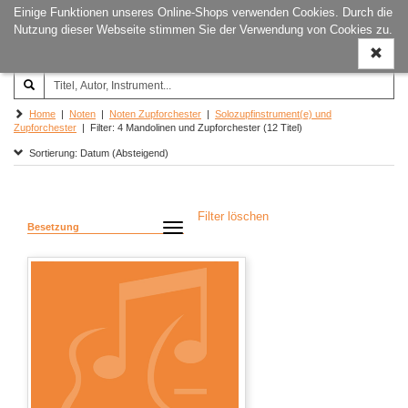
Einige Funktionen unseres Online-Shops verwenden Cookies. Durch die
Joachim‐Trekel‐Musikverlag,
Naviga
Nutzung dieser Webseite stimmen Sie der Verwendung von Cookies zu.
Hamburg
ein-/a
Home
|
Noten
|
Noten Zupforchester
|
Solozupfinstrument(e) und
Zupforchester
| Filter: 4 Mandolinen und Zupforchester (12 Titel)
Sortierung: Datum (Absteigend)
Filter löschen
Besetzung